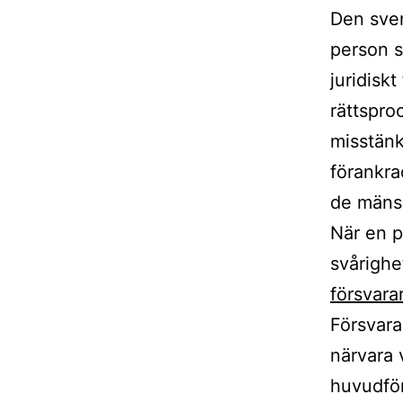
Den sven
person so
juridisk
rättspro
misstänk
förankra
de mänsk
När en p
svårighe
försvara
Försvara
närvara v
huvudför