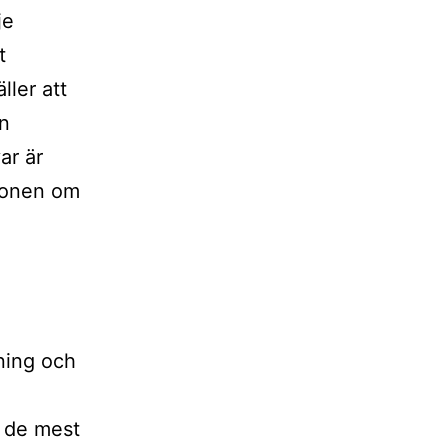
je
t
ller att
en
ar är
tionen om
sning och
n de mest