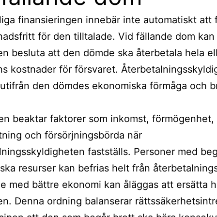
liga finansieringen innebär inte automatiskt att 
nadsfritt för den tilltalade. Vid fällande dom kan
n besluta att den dömde ska återbetala hela ell
ns kostnader för försvaret. Återbetalningsskyld
utifrån den dömdes ekonomiska förmåga och br
n beaktar faktorer som inkomst, förmögenhet,
tning och försörjningsbörda när
lningsskyldigheten fastställs. Personer med be
ka resurser kan befrias helt från återbetalning
 med bättre ekonomi kan åläggas att ersätta h
n. Denna ordning balanserar rättssäkerhetsint