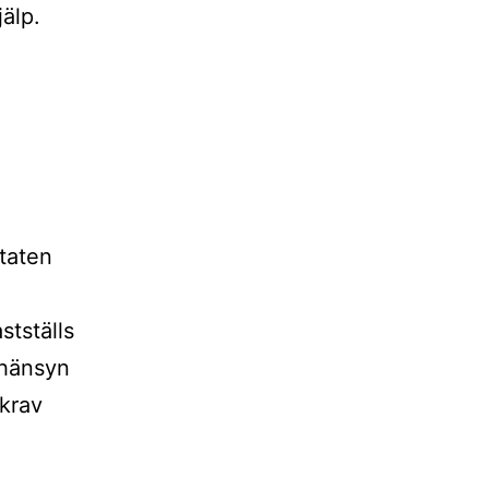
jälp.
staten
stställs
 hänsyn
 krav