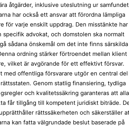
nära åtgärder, inklusive uteslutning ur samfundet
rna har också ett ansvar att förordna lämpliga
re för varje enskilt uppdrag. Den misstänkte har 
 specifik advokat, och domstolen ska normalt
sgå sådana önskemål om det inte finns särskilda 
Denna ordning stärker förtroendet mellan klient
e, vilket är avgörande för ett effektivt försvar.
 med offentliga försvarare utgör en central del
rättsstaten. Genom statlig finansiering, tydliga
ngsregler och kvalitetssäkring garanteras att alla
ta får tillgång till kompetent juridiskt biträde. 
upprätthåller rättssäkerheten och säkerställer at
rna kan fatta välgrundade beslut baserade på