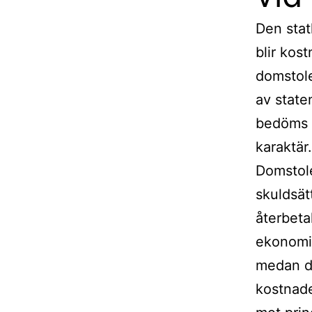
Den stat
blir kost
domstole
av state
bedöms 
karaktär.
Domstole
skuldsät
återbeta
ekonomis
medan de
kostnade