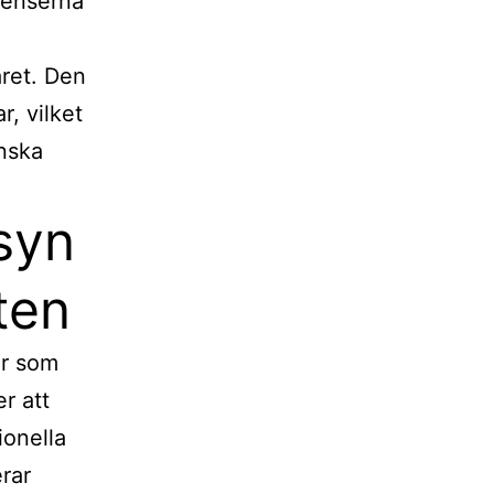
venserna
aret. Den
r, vilket
nska
lsyn
ten
er som
er att
ionella
rar