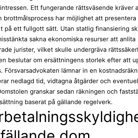
intressen. Ett fungerande rättsväsende kräver 
en brottmålsprocess har möjlighet att presentera
på ett fullgott sätt. Utan statlig finansiering sk
sstänkta sakna ekonomiska resurser att anlita
erade jurister, vilket skulle undergräva rättssäke
n beslutar om ersättningens storlek efter att 
s. Försvarsadvokaten lämnar in en kostnadsräk
erar nedlagd tid, vidtagna åtgärder och eventuel
Domstolen granskar sedan räkningen och faststä
rsättning baserat på gällande regelverk.
rbetalningsskyldigh
 fällande dom