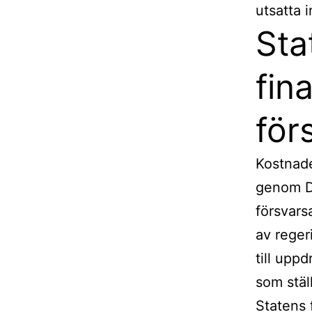
utsatta i
Sta
fin
för
Kostnade
genom Do
försvars
av reger
till upp
som stäl
Statens 