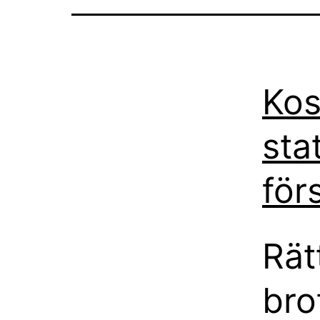
Kos
sta
för
Rätt
bro