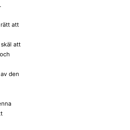
.
rätt att
skäl att
 och
 av den
Denna
t