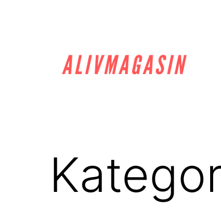
Hoppa
till
innehåll
alivmagasin.se
Kategor