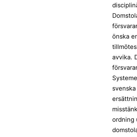
discipli
Domstola
försvara
önska en
tillmöte
avvika. 
försvarar
Systemet
svenska 
ersättni
misstänk
ordning 
domstola