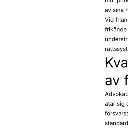
mot prin
av sina 
Vid fria
frikände 
understr
rättssys
Kva
av 
Advokats
åtar sig 
försvars
standard