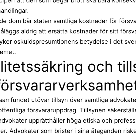
cipen att den som begår brott ska bära konsek
handlingar.
nde dom bär staten samtliga kostnader för försv
åläggs aldrig att ersätta kostnader för sitt försva
yker oskuldspresumtionens betydelse i det sve
temet.
litetssäkring och til
försvararverksamhe
amfundet utövar tillsyn över samtliga advokat
offentliga försvararuppdrag. Tillsynen säkerställ
advokater upprätthåller höga etiska och profess
er. Advokater som brister i sina åtaganden riske