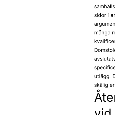
samhälls
sidor i 
argument 
många mi
kvalific
Domstole
avslutat
specific
utlägg. 
skälig e
Åte
vid