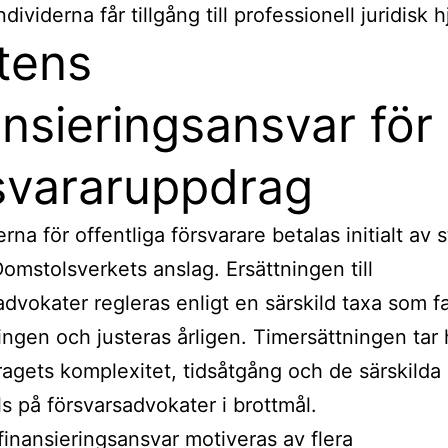
ndividerna får tillgång till professionell juridisk h
tens
ansieringsansvar för
svararuppdrag
rna för offentliga försvarare betalas initialt av 
mstolsverkets anslag. Ersättningen till
advokater regleras enligt en särskild taxa som fa
ingen och justeras årligen. Timersättningen tar
dragets komplexitet, tidsåtgång och de särskilda
ls på försvarsadvokater i brottmål.
finansieringsansvar motiveras av flera