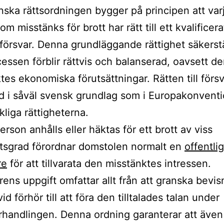
ska rättsordningen bygger på principen att var
m misstänks för brott har rätt till ett kvalificera
t försvar. Denna grundläggande rättighet säkerstä
cessen förblir rättvis och balanserad, oavsett d
tes ekonomiska förutsättningar. Rätten till försv
d i såväl svensk grundlag som i Europakonven
liga rättigheterna.
erson anhålls eller häktas för ett brott av viss
tsgrad förordnar domstolen normalt en
offentlig
re
för att tillvarata den misstänktes intressen.
rens uppgift omfattar allt från att granska bevi
id förhör till att föra den tilltalades talan under
handlingen. Denna ordning garanterar att äve