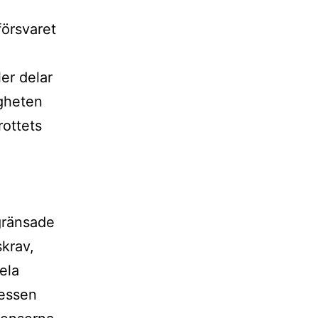
försvaret
er delar
igheten
ottets
gränsade
skrav,
ela
ressen