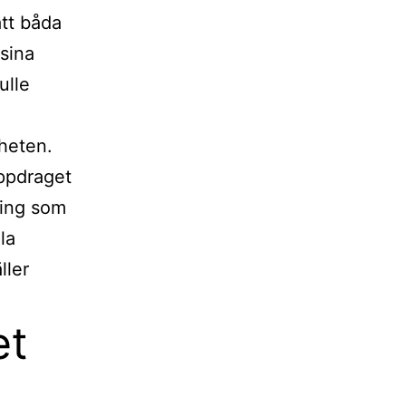
att båda
 sina
ulle
rheten.
uppdraget
ning som
la
ller
et