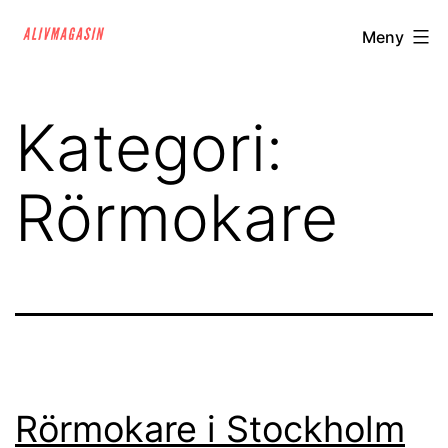
Hoppa
alivmagasin.se
Meny
till
innehåll
Kategori:
Rörmokare
Rörmokare i Stockholm