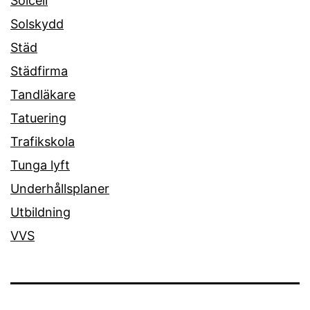
Solcell
Solskydd
Städ
Städfirma
Tandläkare
Tatuering
Trafikskola
Tunga lyft
Underhållsplaner
Utbildning
VVS