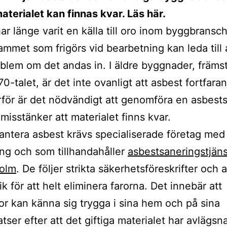
materialet kan finnas kvar. Läs här.
ar länge varit en källa till oro inom byggbransc
dammet som frigörs vid bearbetning kan leda till a
blem om det andas in. I äldre byggnader, främst
0-talet, är det inte ovanligt att asbest fortfara
rför är det nödvändigt att genomföra en asbest
misstänker att materialet finns kvar.
hantera asbest krävs specialiserade företag med 
ring och som tillhandahåller
asbestsaneringstjäns
holm
. De följer strikta säkerhetsföreskrifter och
ik för att helt eliminera farorna. Det innebär att
r kan känna sig trygga i sina hem och på sina
tser efter att det giftiga materialet har avlägsn