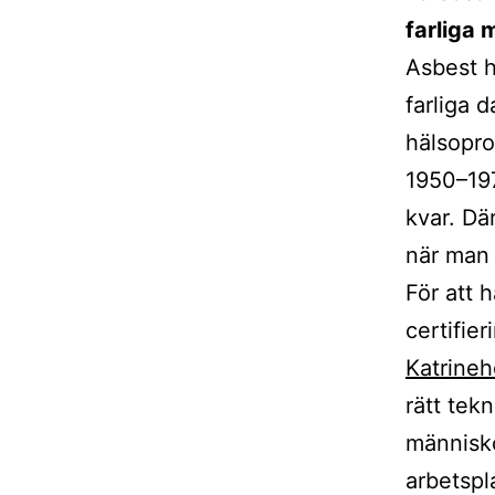
farliga 
Asbest h
farliga 
hälsopro
1950–197
kvar. Dä
när man 
För att 
certifie
Katrine
rätt tekn
människo
arbetspla