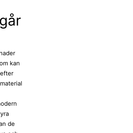
går
gnader
som kan
efter
material
modern
tyra
an de