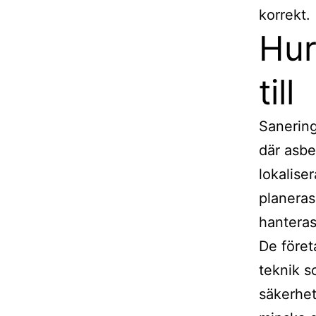
korrekt.
Hur
till
Sanerin
där asbe
lokalise
planeras
hanteras
De före
teknik s
säkerhe