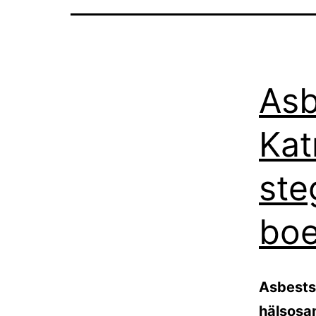
Asb
Kat
ste
boe
Asbests
hälsosam