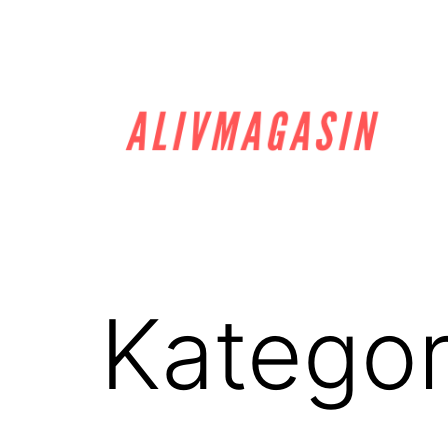
Hoppa
till
innehåll
alivmagasin.se
Kategor