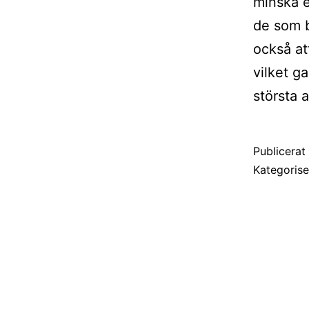
minska e
de som b
också att
vilket ga
största a
Publicera
Kategoris