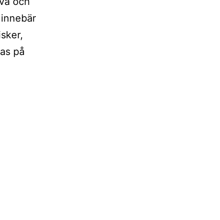
lva och
 innebär
isker,
tas på