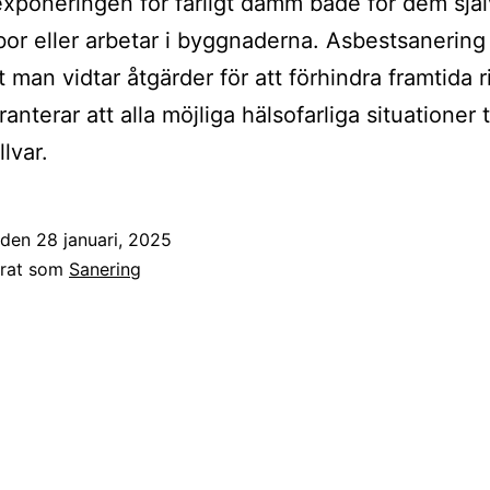
xponeringen för farligt damm både för dem sjä
or eller arbetar i byggnaderna. Asbestsanering
 man vidtar åtgärder för att förhindra framtida r
ranterar att alla möjliga hälsofarliga situationer 
llvar.
t den
28 januari, 2025
erat som
Sanering