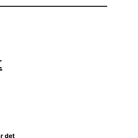
t
r det