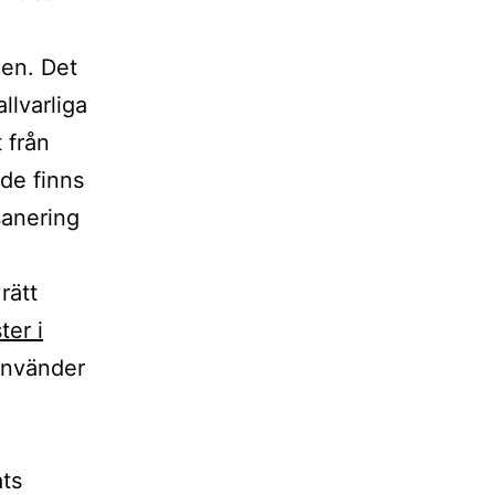
hen. Det
llvarliga
 från
nde finns
sanering
rätt
ter i
 använder
ats