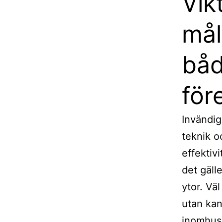
Vik
mål
båd
för
Invändig
teknik o
effektiv
det gäll
ytor. Vä
utan kan
inomhusm