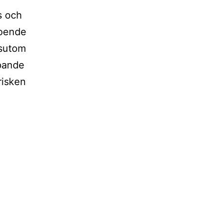
s och
boende
ssutom
öpande
risken