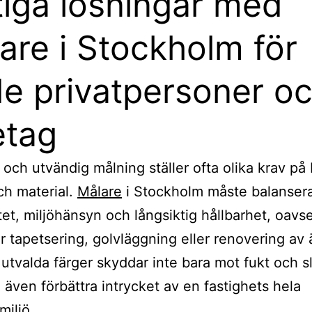
tiga lösningar med
are i Stockholm för
e privatpersoner o
etag
 och utvändig målning ställer ofta olika krav på
ch material.
Målare
i Stockholm måste balanser
itet, miljöhänsyn och långsiktig hållbarhet, oavs
er tapetsering, golvläggning eller renovering av 
l utvalda färger skyddar inte bara mot fukt och s
 även förbättra intrycket av en fastighets hela
iljö.