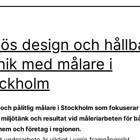
lös design och hållb
nik med målare i
ckholm
 och pålitlig målare i Stockholm som fokuserar
, miljötänk och resultat vid måleriarbeten för 
hem och företag i regionen.
 underarbete är viktigt i varje framgångsrikt