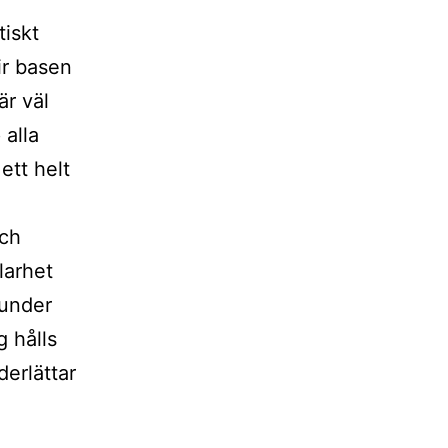
tiskt
ir basen
är väl
 alla
ett helt
och
klarhet
kunder
 hålls
erlättar