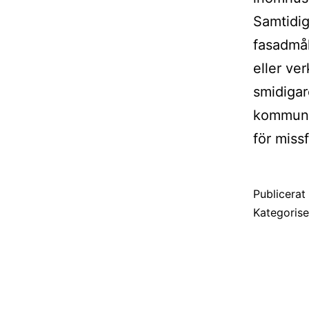
Samtidig
fasadmål
eller ve
smidigar
kommunik
för missf
Publicera
Kategoris