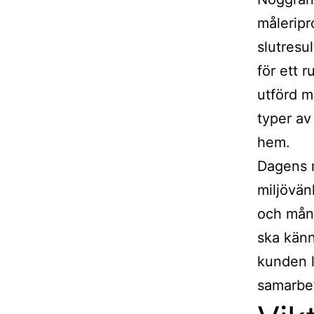
måleripr
slutresu
för ett 
utförd m
typer av 
hem.
Dagens 
miljövänl
och mång
ska känn
kunden l
samarbe