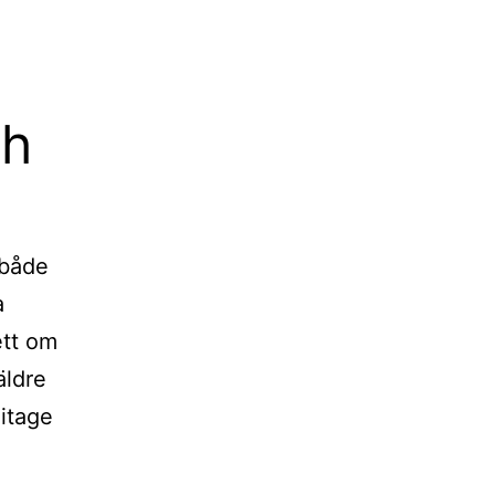
ch
 både
a
ett om
äldre
litage