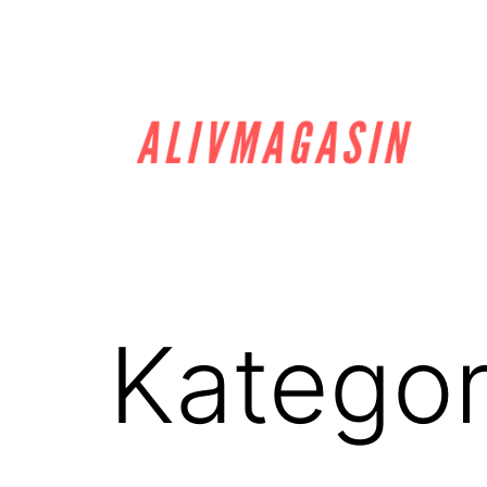
Hoppa
till
innehåll
alivmagasin.se
Kategor