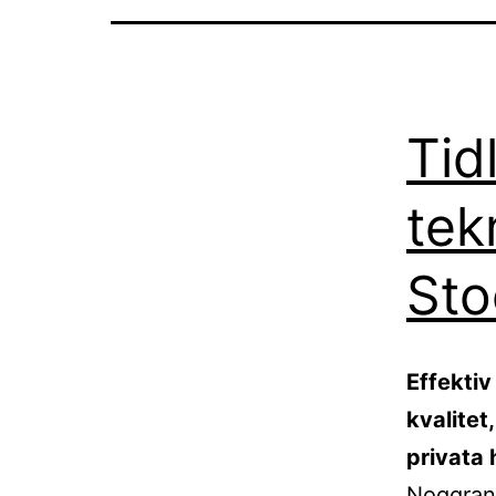
Tid
tek
Sto
Effektiv
kvalitet
privata 
Noggrant