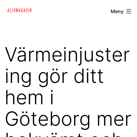
Hoppa
alivmagasin.se
Meny
till
innehåll
Värmeinjuster
ing gör ditt
hem i
Göteborg mer