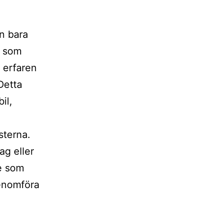
än bara
g som
e erfaren
Detta
il,
sterna.
ag eller
de som
genomföra