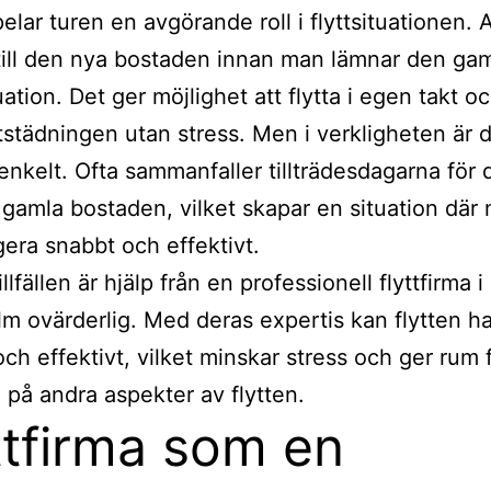
elar turen en avgörande roll i flyttsituationen. A
 till den nya bostaden innan man lämnar den gam
uation. Det ger möjlighet att flytta i egen takt o
tstädningen utan stress. Men i verkligheten är d
å enkelt. Ofta sammanfaller tillträdesdagarna för
gamla bostaden, vilket skapar en situation där
era snabbt och effektivt.
illfällen är hjälp från en professionell flyttfirma i
m ovärderlig. Med deras expertis kan flytten h
och effektivt, vilket minskar stress och ger rum f
 på andra aspekter av flytten.
ttfirma som en