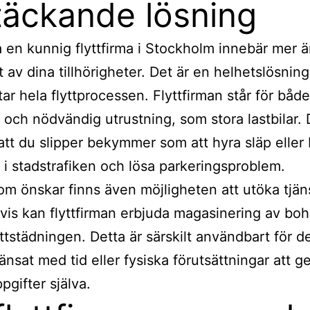
täckande lösning
ta en kunnig flyttfirma i Stockholm innebär mer 
t av dina tillhörigheter. Det är en helhetslösnin
tar hela flyttprocessen. Flyttfirman står för båd
 och nödvändig utrustning, som stora lastbilar. 
att du slipper bekymmer som att hyra släp eller b
 i stadstrafiken och lösa parkeringsproblem.
om önskar finns även möjligheten att utöka tjän
is kan flyttfirman erbjuda magasinering av boh
yttstädningen. Detta är särskilt användbart för 
änsat med tid eller fysiska förutsättningar att 
pgifter själva.