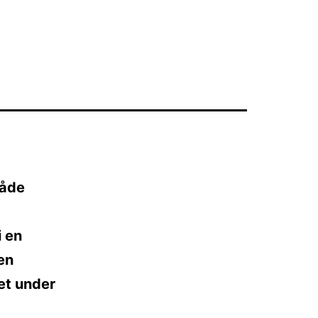
både
i en
 en
et under