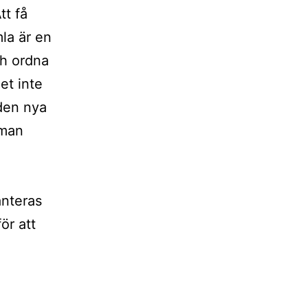
tt få
la är en
ch ordna
et inte
 den nya
 man
anteras
ör att