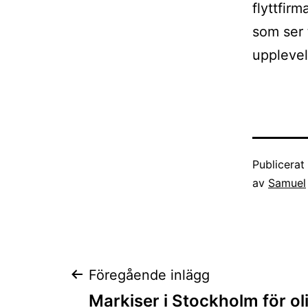
flyttfirm
som ser t
upplevel
Publicera
av
Samuel
Inläggsnaviger
Föregående inlägg
Markiser i Stockholm för oli