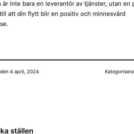
a är inte bara en leverantör av tjänster, utan en
ill att din flytt blir en positiv och minnesvärd
se.
t den
4 april, 2024
Kategoriser
ing
ka ställen