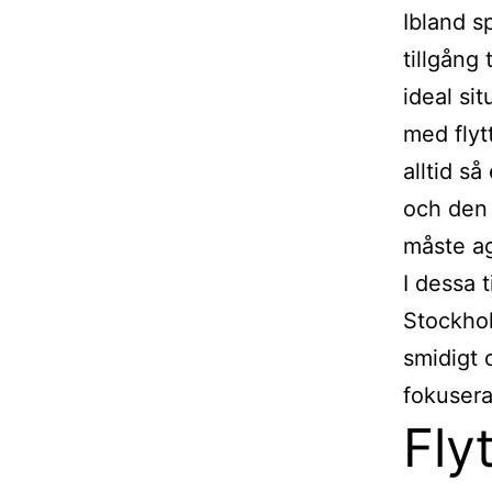
Ibland sp
tillgång
ideal sit
med flyt
alltid s
och den 
måste ag
I dessa t
Stockhol
smidigt 
fokusera
Fly