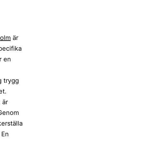
holm
är
pecifika
r en
g trygg
et.
 är
. Genom
kerställa
. En