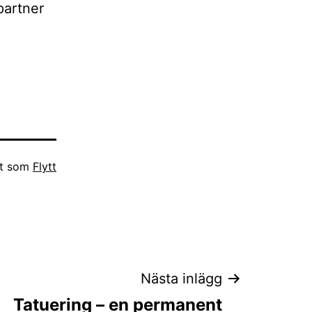
 partner
at som
Flytt
Nästa inlägg
Tatuering – en permanent