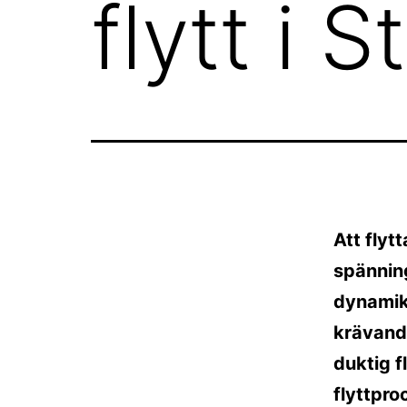
flytt i 
Att flyt
spänning
dynamik 
krävande
duktig f
flyttpro