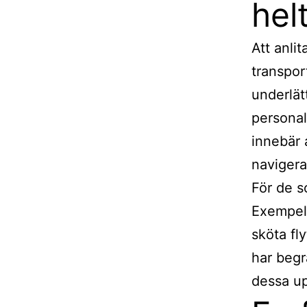
hel
Att anli
transpor
underlät
personal
innebär 
navigera
För de s
Exempelv
sköta fl
har begr
dessa up