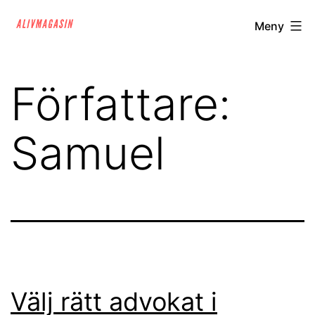
Hoppa
alivmagasin.se
Meny
till
innehåll
Författare:
Samuel
Välj rätt advokat i