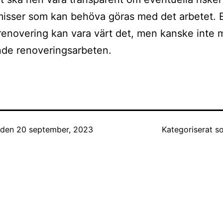
isser som kan behöva göras med det arbetet. 
renovering kan vara värt det, men kanske inte 
nde renoveringsarbeten.
t den
20 september, 2023
Kategoriserat 
ing