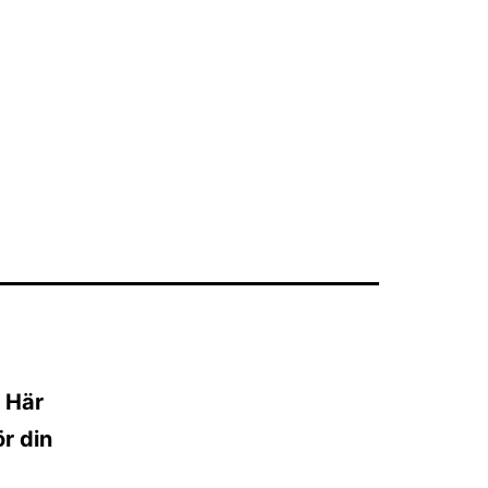
? Här
ör din