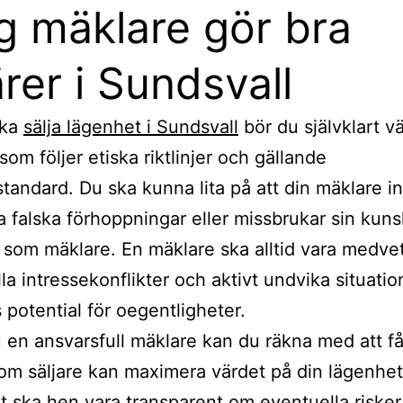
ig mäklare gör bra
ärer i Sundsvall
ska
sälja lägenhet i Sundsvall
bör du självklart vä
som följer etiska riktlinjer och gällande
tandard. Du ska kunna lita på att din mäklare in
a falska förhoppningar eller missbrukar sin kun
g som mäklare. En mäklare ska alltid vara medv
la intressekonflikter och aktivt undvika situatio
s potential för oegentligheter.
u en ansvarsfull mäklare kan du räkna med att f
om säljare kan maximera värdet på din lägenhet
t ska hen vara transparent om eventuella risker 