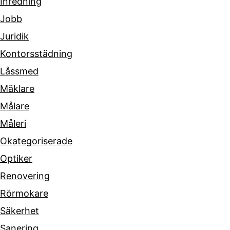
Inredning
Jobb
Juridik
Kontorsstädning
Låssmed
Mäklare
Målare
Måleri
Okategoriserade
Optiker
Renovering
Rörmokare
Säkerhet
Sanering