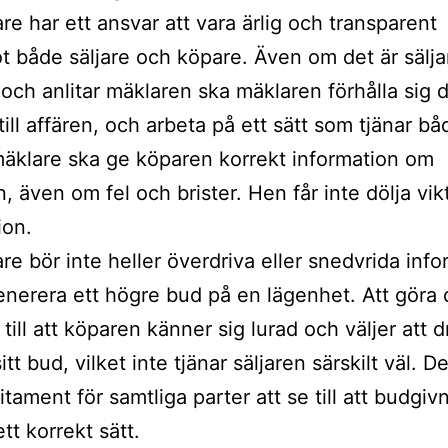
re har ett ansvar att vara ärlig och transparent
 både säljare och köpare. Även om det är sälj
t och anlitar mäklaren ska mäklaren förhålla sig d
till affären, och arbeta på ett sätt som tjänar bå
mäklare ska ge köparen korrekt information om
, även om fel och brister. Hen får inte dölja vik
ion.
re bör inte heller överdriva eller snedvrida inf
generera ett högre bud på en lägenhet. Att göra 
till att köparen känner sig lurad och väljer att d
sitt bud, vilket inte tjänar säljaren särskilt väl. D
itament för samtliga parter att se till att budgi
tt korrekt sätt.