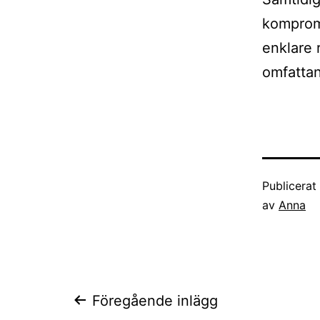
komprom
enklare 
omfatta
Publicera
av
Anna
Inläggsnaviger
Föregående inlägg