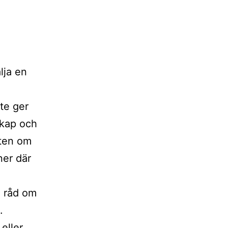
lja en
te ger
skap och
eten om
ner där
å råd om
.
eller