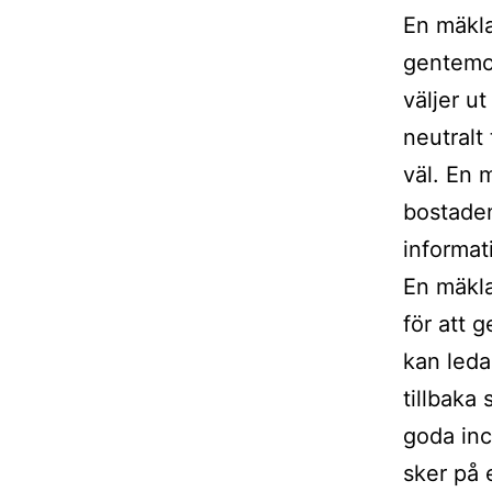
En mäkla
gentemot
väljer u
neutralt 
väl. En 
bostaden
informat
En mäkla
för att 
kan leda 
tillbaka 
goda inc
sker på e