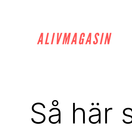
Hoppa
till
innehåll
alivmagasin.se
Så här 