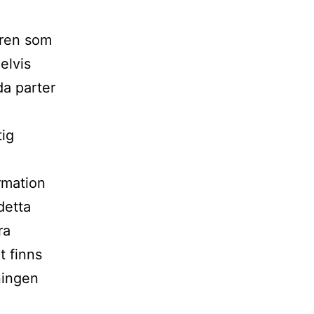
aren som
elvis
da parter
tig
ormation
detta
ra
et finns
vningen