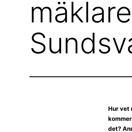
mäklare
Sundsva
Hur vet 
kommer r
det? An