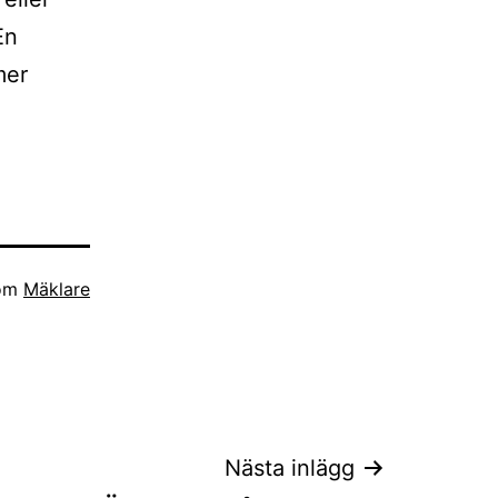
En
mer
som
Mäklare
Nästa inlägg