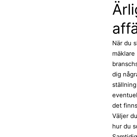
Ärl
aff
När du 
mäklare 
branschs
dig någr
ställnin
eventuel
det finn
Väljer d
hur du s
Samtidig